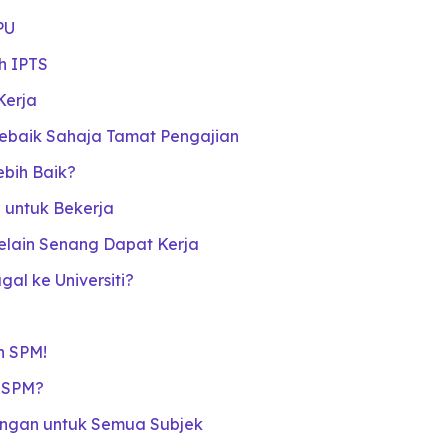
PU
h IPTS
Kerja
Sebaik Sahaja Tamat Pengajian
ebih Baik?
a untuk Bekerja
elain Senang Dapat Kerja
l ke Universiti?
n SPM!
n SPM?
ngan untuk Semua Subjek