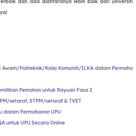
erbaik dan ada diantaranya lebih baik dari universiti
ya!
iti Awam/Politeknik/Kolej Komuniti/ILKA dalam Permoho
milihan Pemohon untuk Rayuan Fasa 2
PM/setaraf, STPM/setaraf & TVET
hu dalam Permohonan UPU
A untuk UPU Secara Online