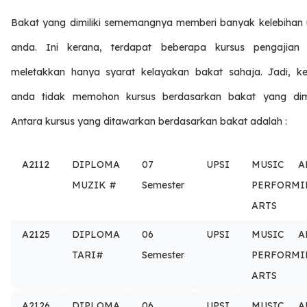
Bakat yang dimiliki sememangnya memberi banyak kelebihan 
anda. Ini kerana, terdapat beberapa kursus pengajian
meletakkan hanya syarat kelayakan bakat sahaja. Jadi, k
anda tidak memohon kursus berdasarkan bakat yang dimil
Antara kursus yang ditawarkan berdasarkan bakat adalah :
A2112
DIPLOMA
07
UPSI
MUSIC A
MUZIK #
Semester
PERFORMI
ARTS
A2125
DIPLOMA
06
UPSI
MUSIC A
TARI#
Semester
PERFORMI
ARTS
A2126
DIPLOMA
06
UPSI
MUSIC A