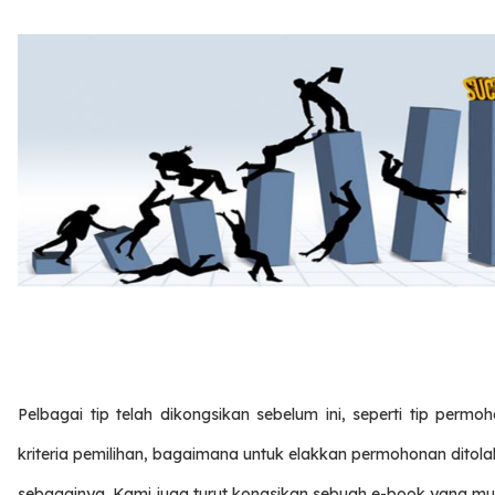
Pelbagai tip telah dikongsikan sebelum ini, seperti tip permo
kriteria pemilihan, bagaimana untuk elakkan permohonan ditol
sebagainya. Kami juga turut kongsikan sebuah e-book yang mu