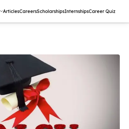
Articles
Careers
Scholarships
Internships
Career Quiz